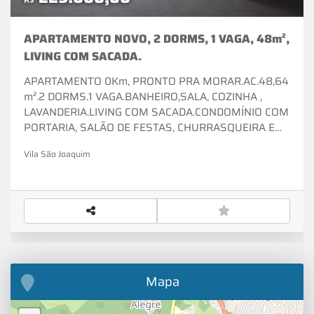
APARTAMENTO NOVO, 2 DORMS, 1 VAGA, 48m²,
LIVING COM SACADA.
APARTAMENTO 0Km, PRONTO PRA MORAR.AC.48,64
m².2 DORMS.1 VAGA.BANHEIRO,SALA, COZINHA ,
LAVANDERIA.LIVING COM SACADA.CONDOMÍNIO COM
PORTARIA, SALÃO DE FESTAS, CHURRASQUEIRA E
QUADRA ESPORTIVA. MUITO BEM LOCALIZADO NO
Vila São Joaquim
CENTRO DE COTIA, PRÓXIMO AO NOVO SHOPPING
PÁTIO COTIA , SUPERMERCADOS, PADARIAS,
COMÉRCIO EM GERAL E TRANSPORTE
PÚBLICO.TUDO COM O MELHOR CUSTO-BENEFÍCIO,
VENHA CONFERIR E COMPRAR O SEU PRIMEIRO
IMÓVEL!!LIGUE PARA MAIORES INFORMAÇÕES (11)
97530-5941 whatsappCOD. 2180
Mapa