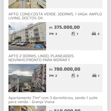
APTO. COND.COSTA VERDE. 3DORMS, 1 VAGA. AMPLO
LIVING. DOCTOS OK.
375.000,00
R$
3
1
2
APTO 2 DORMS, LINDO, PLANEJADOS
NOVINHO.PRONTO PARA MORAR !!
780.000,00
R$
2
2
1
Apartamento 71m² com 3 dormitórios, sendo 1 suíte
para venda - Granja Viana
540.000,00