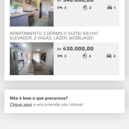
R$
3
2
1
APARTAMENTO 3 DORMS (1 SUÍTE) 69,11m²,
ELEVADOR, 2 VAGAS, LAZER, MOBILIADO!
430.000,00
R$
3
2
2
Não é bem o que procurava?
Clique aqui
e encomende seu imóvel