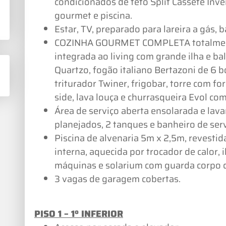
condicionados de teto Split Cassete Inver
gourmet e piscina.
Estar, TV, preparado para lareira a gás, b
COZINHA GOURMET COMPLETA totalmente
integrada ao living com grande ilha e b
Quartzo, fogão italiano Bertazoni de 6 b
triturador Twiner, frigobar, torre com fo
side, lava louça e churrasqueira Evol com
Área de serviço aberta ensolarada e lav
planejados, 2 tanques e banheiro de serv
Piscina de alvenaria 5m x 2,5m, revesti
interna, aquecida por trocador de calor, 
máquinas e solarium com guarda corpo d
3 vagas de garagem cobertas.
PISO 1 – 1º INFERIOR