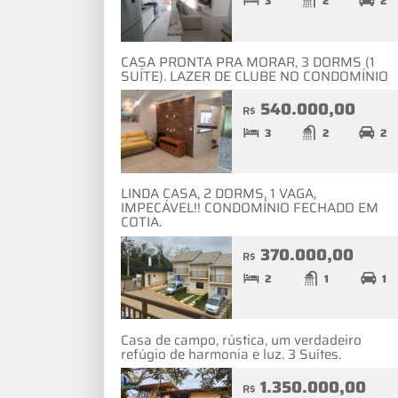
3
2
2
CASA PRONTA PRA MORAR, 3 DORMS (1
SUÍTE). LAZER DE CLUBE NO CONDOMÍNIO
540.000,00
R$
3
2
2
LINDA CASA, 2 DORMS, 1 VAGA,
IMPECÁVEL!! CONDOMÍNIO FECHADO EM
COTIA.
370.000,00
R$
2
1
1
Casa de campo, rústica, um verdadeiro
refúgio de harmonia e luz. 3 Suítes.
1.350.000,00
R$