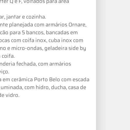
ter Q e F, voltados para área
ar, jantar e cozinha.
 planejada com armários Ornare,
alcão para 5 bancos, bancadas em
ocas com coifa inox, cuba inox com
rno e micro-ondas, geladeira side by
 coifa.
anderia fechada, com armários
iço.
da em cerâmica Porto Belo com escada
iluminada, com hidro, ducha, casa de
e vidro.