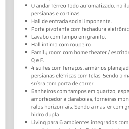
O andar térreo todo automatizado, na il
persianas e cortinas.
Hall de entrada social imponente.
Porta pivotante com fechadura eletrônic
Lavabo com tampo em granito.
Hall íntimo com roupeiro.
Family room com home theater / escritó
Q e F.
4 suítes com terraços, armários planejad
persianas elétricas com telas. Sendo a ma
sr/sra com porta de correr.
Banheiros com tampos em quartzo, espel
amortecedor e claraboias, torneiras mo
ralos horizontais. Sendo a master com g
hidro dupla.
Living para 6 ambientes integrados com v