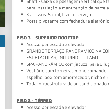
Shaft - Caixa de passagem vertical que f
para instalação e manutenção da parte elé
3 acessos: Social, lazer e serviço.
Porta pivotante com fechadura eletrônic
PISO 3 – SUPERIOR ROOFTOP
Acesso por escada e elevador
GRANDE TERRAÇO PANORÂMICO NA COB
ESPETACULAR, INCLUINDO O LAGO.
SPA PANORÂMICO com jacuzzi para 8 luga
Vestiário com torneiras mono comando,
espelho, box com amortecedor, nicho e ra
Toda infraestrutura de ar-condicionado e
PISO 2 - TÉRREO
Acesso por escada e elevador