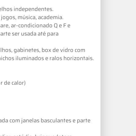
velhos independentes.
 jogos, música, academia.
are, ar-condicionado Q e F e
arte ser usada até para
hos, gabinetes, box de vidro com
chos iluminados e ralos horizontais.
r de calor)
ada com janelas basculantes e parte