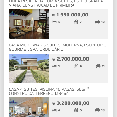
LINDA RESIDÊNCIA COM 4 SUÍTES, ESTILO GRANJA
VIANA, CONSTRUÇÃO DE PRIMEIRA
1.950.000,00
R$
4
7
10
CASA MODERNA - 5 SUÍTES, MODERNA, ESCRITORIO,
GOURMET, SPA, ORQUIDÁRIO!
2.700.000,00
R$
5
6
11
CASA 4 SUÍTES, PISCINA, 10 VAGAS, 666m²
CONSTRUÍDA. TERRENO 1.194m².
3.200.000,00
R$
4
5
10