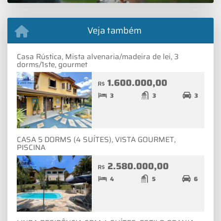
Veja também
Casa Rústica, Mista alvenaria/madeira de lei, 3
dorms/1ste, gourmet
1.600.000,00
R$
3
3
3
CASA 5 DORMS (4 SUÍTES), VISTA GOURMET,
PISCINA
2.580.000,00
R$
4
5
6