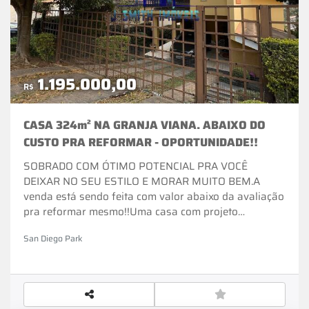
1.195.000,00
R$
CASA 324m² NA GRANJA VIANA. ABAIXO DO
CUSTO PRA REFORMAR - OPORTUNIDADE!!
SOBRADO COM ÓTIMO POTENCIAL PRA VOCÊ
DEIXAR NO SEU ESTILO E MORAR MUITO BEM.A
venda está sendo feita com valor abaixo da avaliação
pra reformar mesmo!!Uma casa com projeto
construtivo arrojado, e com forte personalidade estilo
San Diego Park
granjeiro.### ESTÁ RECEBENDO PINTURA
NOVA###Imóvel todo documentado, pronto pra
financiamento.Construída em terreno declive com
420m², medindo 12mx35m.Todos ambientes são
amplos e funcionais.3 suítes, 5 banheiros.Dormitórios