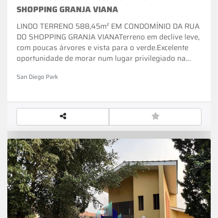
SHOPPING GRANJA VIANA
LINDO TERRENO 588,45m² EM CONDOMÍNIO DA RUA
DO SHOPPING GRANJA VIANATerreno em declive leve,
com poucas árvores e vista para o verde.Excelente
oportunidade de morar num lugar privilegiado na
Granja.Venha comprovar e se encantar com o local, e
San Diego Park
programar sua mudança.Condomínio ao lado do
shopping, com toda infraestrutura de portaria e
ronda 24hs.Localizado ao lado do retorno da Raposo
Tavares, a poucos metros da rodovia, perto de
faculdades, escolas e todas facilidades que a Granja
Viana oferece.Ligue e agende sua visita. (11) 97530-
5941- WHATSAPPCOD. 1.189PERMUTA: Estuda
permuta, preferência apto em São Paulo, paga a
diferença.