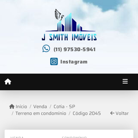
(11) 97530-5941
Instagram
Início
Venda
Cotia - SP
Terreno em condomínio
Código 2045
Voltar
VENDA
CONDOMÍNIO