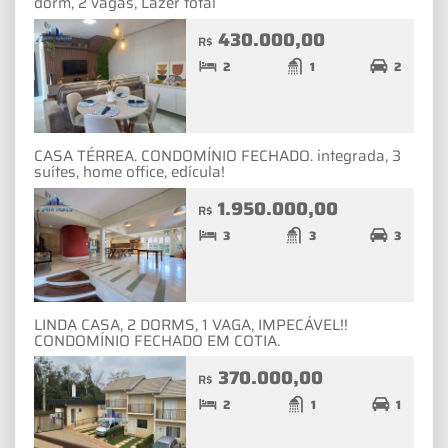
dorm, 2 vagas, Lazer total
430.000,00
R$
2
1
2
CASA TÉRREA. CONDOMÍNIO FECHADO. integrada, 3
suítes, home office, edícula!
1.950.000,00
R$
3
3
3
LINDA CASA, 2 DORMS, 1 VAGA, IMPECÁVEL!!
CONDOMÍNIO FECHADO EM COTIA.
370.000,00
R$
2
1
1