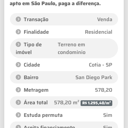
apto em São Paulo, paga a diferença.
Transação
Venda
Finalidade
Residencial
Tipo de
Terreno em
imóvel
condomínio
Cidade
Cotia - SP
Bairro
San Diego Park
Metragem
578,20
Área total
578,20 m²
R$ 1.295,40/m²
Estuda permuta
Sim
Aceita financiamento
Sim